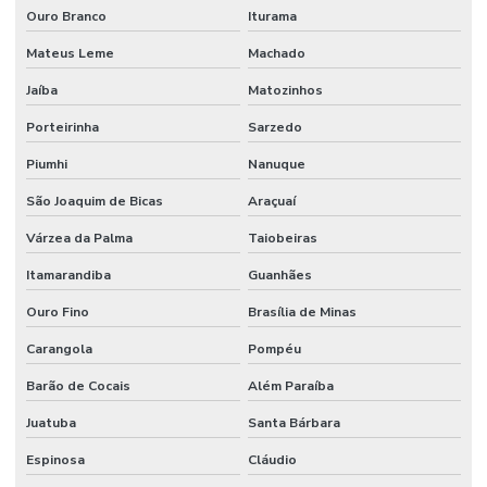
Ouro Branco
Iturama
Mateus Leme
Machado
Jaíba
Matozinhos
Porteirinha
Sarzedo
Piumhi
Nanuque
São Joaquim de Bicas
Araçuaí
Várzea da Palma
Taiobeiras
Itamarandiba
Guanhães
Ouro Fino
Brasília de Minas
Carangola
Pompéu
Barão de Cocais
Além Paraíba
Juatuba
Santa Bárbara
Espinosa
Cláudio