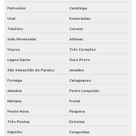
Patrocínio
Caratinga
Unaí
Esmeraldas
Timóteo
Curvelo
João Monlevade
Alfenas
Viçosa
Três Corações
Lagoa Santa
Ouro Preto
São Sebastião do Paraíso
Janaúba
Formiga
Cataguases
Januária
Pedro Leopoldo
Mariana
Frutal
Ponte Nova
Pirapora
Três Pontas
Extrema
Itabirito
Congonhas