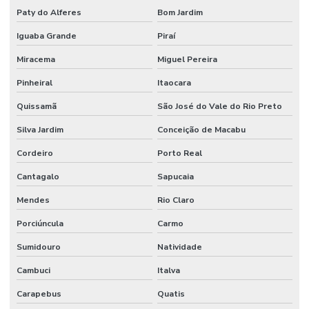
Paty do Alferes
Bom Jardim
Iguaba Grande
Piraí
Miracema
Miguel Pereira
Pinheiral
Itaocara
Quissamã
São José do Vale do Rio Preto
Silva Jardim
Conceição de Macabu
Cordeiro
Porto Real
Cantagalo
Sapucaia
Mendes
Rio Claro
Porciúncula
Carmo
Sumidouro
Natividade
Cambuci
Italva
Carapebus
Quatis