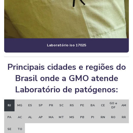
Laboratório iso 17025
Principais cidades e regiões do
Brasil onde a GMO atende
Laboratório de patógenos:
GO e
RJ
MG
ES
SP
PR
SC
RS
PE
BA
CE
AM
DF
PA
AC
AL
AP
MA
MT
MS
PB
PI
RN
RO
RR
SE
TO