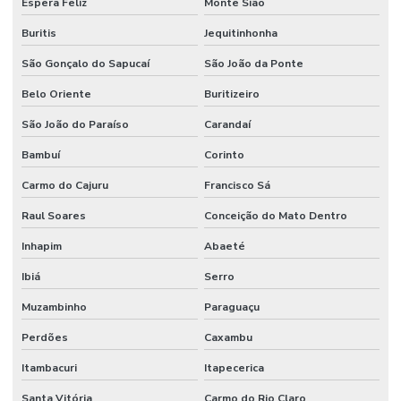
Espera Feliz
Monte Sião
Buritis
Jequitinhonha
São Gonçalo do Sapucaí
São João da Ponte
Belo Oriente
Buritizeiro
São João do Paraíso
Carandaí
Bambuí
Corinto
Carmo do Cajuru
Francisco Sá
Raul Soares
Conceição do Mato Dentro
Inhapim
Abaeté
Ibiá
Serro
Muzambinho
Paraguaçu
Perdões
Caxambu
Itambacuri
Itapecerica
Santa Vitória
Carmo do Rio Claro