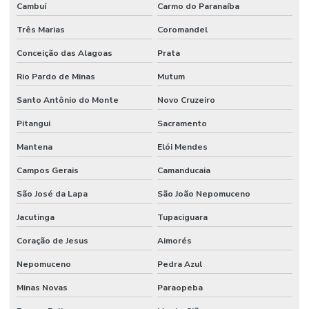
Cambuí
Carmo do Paranaíba
Três Marias
Coromandel
Conceição das Alagoas
Prata
Rio Pardo de Minas
Mutum
Santo Antônio do Monte
Novo Cruzeiro
Pitangui
Sacramento
Mantena
Elói Mendes
Campos Gerais
Camanducaia
São José da Lapa
São João Nepomuceno
Jacutinga
Tupaciguara
Coração de Jesus
Aimorés
Nepomuceno
Pedra Azul
Minas Novas
Paraopeba