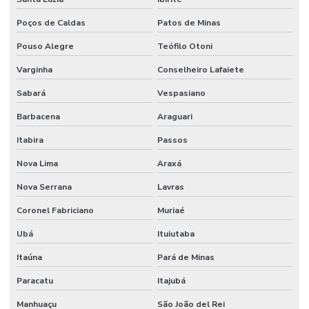
Poços de Caldas
Patos de Minas
Pouso Alegre
Teófilo Otoni
Varginha
Conselheiro Lafaiete
Sabará
Vespasiano
Barbacena
Araguari
Itabira
Passos
Nova Lima
Araxá
Nova Serrana
Lavras
Coronel Fabriciano
Muriaé
Ubá
Ituiutaba
Itaúna
Pará de Minas
Paracatu
Itajubá
Manhuaçu
São João del Rei