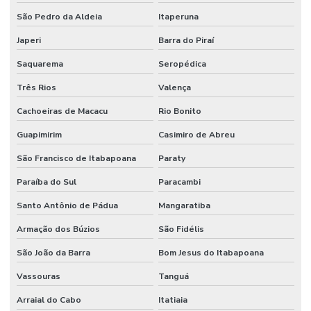
São Pedro da Aldeia
Itaperuna
Japeri
Barra do Piraí
Saquarema
Seropédica
Três Rios
Valença
Cachoeiras de Macacu
Rio Bonito
Guapimirim
Casimiro de Abreu
São Francisco de Itabapoana
Paraty
Paraíba do Sul
Paracambi
Santo Antônio de Pádua
Mangaratiba
Armação dos Búzios
São Fidélis
São João da Barra
Bom Jesus do Itabapoana
Vassouras
Tanguá
Arraial do Cabo
Itatiaia