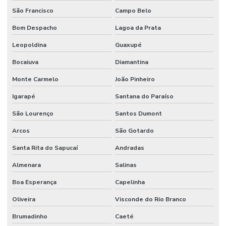
São Francisco
Campo Belo
Bom Despacho
Lagoa da Prata
Leopoldina
Guaxupé
Bocaiuva
Diamantina
Monte Carmelo
João Pinheiro
Igarapé
Santana do Paraíso
São Lourenço
Santos Dumont
Arcos
São Gotardo
Santa Rita do Sapucaí
Andradas
Almenara
Salinas
Boa Esperança
Capelinha
Oliveira
Visconde do Rio Branco
Brumadinho
Caeté