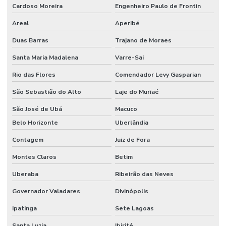
Cardoso Moreira
Engenheiro Paulo de Frontin
Areal
Aperibé
Duas Barras
Trajano de Moraes
Santa Maria Madalena
Varre-Sai
Rio das Flores
Comendador Levy Gasparian
São Sebastião do Alto
Laje do Muriaé
São José de Ubá
Macuco
Belo Horizonte
Uberlândia
Contagem
Juiz de Fora
Montes Claros
Betim
Uberaba
Ribeirão das Neves
Governador Valadares
Divinópolis
Ipatinga
Sete Lagoas
Santa Luzia
Ibirité