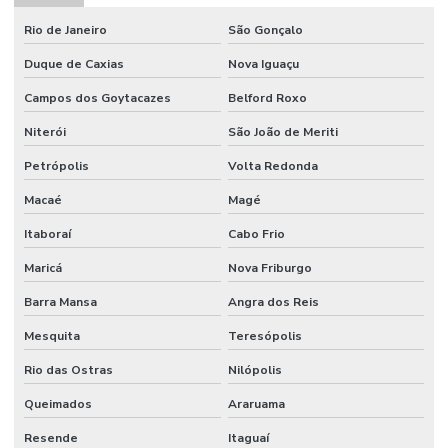
Rio de Janeiro
São Gonçalo
Duque de Caxias
Nova Iguaçu
Campos dos Goytacazes
Belford Roxo
Niterói
São João de Meriti
Petrópolis
Volta Redonda
Macaé
Magé
Itaboraí
Cabo Frio
Maricá
Nova Friburgo
Barra Mansa
Angra dos Reis
Mesquita
Teresópolis
Rio das Ostras
Nilópolis
Queimados
Araruama
Resende
Itaguaí