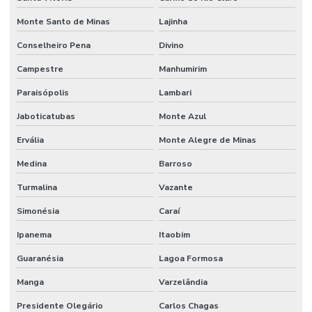
Monte Santo de Minas
Lajinha
Conselheiro Pena
Divino
Campestre
Manhumirim
Paraisópolis
Lambari
Jaboticatubas
Monte Azul
Ervália
Monte Alegre de Minas
Medina
Barroso
Turmalina
Vazante
Simonésia
Caraí
Ipanema
Itaobim
Guaranésia
Lagoa Formosa
Manga
Varzelândia
Presidente Olegário
Carlos Chagas