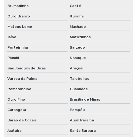
Brumadinho
Caeté
Ouro Branco
Iturama
Mateus Leme
Machado
Jaíba
Matozinhos
Porteirinha
Sarzedo
Piumhi
Nanuque
São Joaquim de Bicas
Araçuaí
Várzea da Palma
Taiobeiras
Itamarandiba
Guanhães
Ouro Fino
Brasília de Minas
Carangola
Pompéu
Barão de Cocais
Além Paraíba
Juatuba
Santa Bárbara