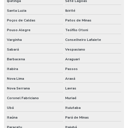
Ipatinga
Sete Lagoas
Santa Luzia
Ibirité
Poços de Caldas
Patos de Minas
Pouso Alegre
Teófilo Otoni
Varginha
Conselheiro Lafaiete
Sabará
Vespasiano
Barbacena
Araguari
Itabira
Passos
Nova Lima
Araxá
Nova Serrana
Lavras
Coronel Fabriciano
Muriaé
Ubá
Ituiutaba
Itaúna
Pará de Minas
Paracatu
Itajubá