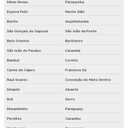
Minas Novas
Paraopeba
Espera Feliz
Monte Sião
Buritis
Jequitinhonha
São Gonçalo do Sapucaí
São João da Ponte
Belo Oriente
Buritizeiro
São João do Paraíso
Carandaí
Bambuí
Corinto
Carmo do Cajuru
Francisco Sá
Raul Soares
Conceição do Mato Dentro
Inhapim
Abaeté
Ibiá
Serro
Muzambinho
Paraguaçu
Perdões
Caxambu