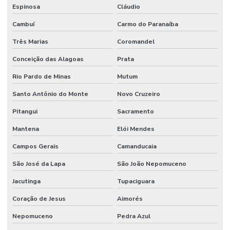
Espinosa
Cláudio
Cambuí
Carmo do Paranaíba
Três Marias
Coromandel
Conceição das Alagoas
Prata
Rio Pardo de Minas
Mutum
Santo Antônio do Monte
Novo Cruzeiro
Pitangui
Sacramento
Mantena
Elói Mendes
Campos Gerais
Camanducaia
São José da Lapa
São João Nepomuceno
Jacutinga
Tupaciguara
Coração de Jesus
Aimorés
Nepomuceno
Pedra Azul