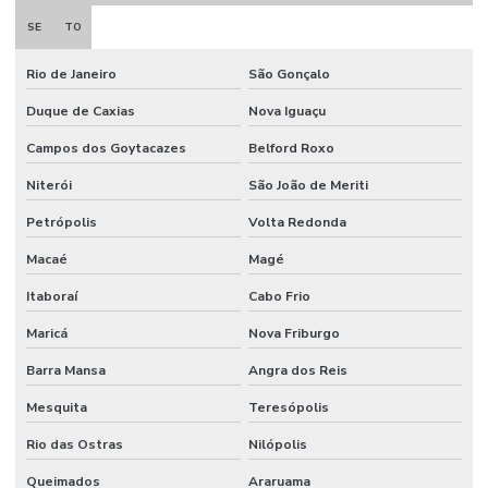
SE
TO
Rio de Janeiro
São Gonçalo
Duque de Caxias
Nova Iguaçu
Campos dos Goytacazes
Belford Roxo
Niterói
São João de Meriti
Petrópolis
Volta Redonda
Macaé
Magé
Itaboraí
Cabo Frio
Maricá
Nova Friburgo
Barra Mansa
Angra dos Reis
Mesquita
Teresópolis
Rio das Ostras
Nilópolis
Queimados
Araruama