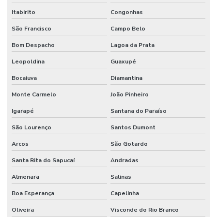
Itabirito
Congonhas
São Francisco
Campo Belo
Bom Despacho
Lagoa da Prata
Leopoldina
Guaxupé
Bocaiuva
Diamantina
Monte Carmelo
João Pinheiro
Igarapé
Santana do Paraíso
São Lourenço
Santos Dumont
Arcos
São Gotardo
Santa Rita do Sapucaí
Andradas
Almenara
Salinas
Boa Esperança
Capelinha
Oliveira
Visconde do Rio Branco