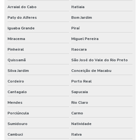
Arraial do Cabo
Itatiaia
Paty do Alferes
Bom Jardim
Iguaba Grande
Piraí
Miracema
Miguel Pereira
Pinheiral
Itaocara
Quissamã
São José do Vale do Rio Preto
Silva Jardim
Conceição de Macabu
Cordeiro
Porto Real
Cantagalo
Sapucaia
Mendes
Rio Claro
Porciúncula
Carmo
Sumidouro
Natividade
Cambuci
Italva