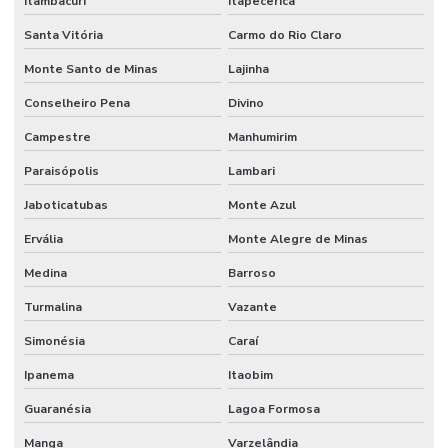
Itambacuri
Itapecerica
Santa Vitória
Carmo do Rio Claro
Monte Santo de Minas
Lajinha
Conselheiro Pena
Divino
Campestre
Manhumirim
Paraisópolis
Lambari
Jaboticatubas
Monte Azul
Ervália
Monte Alegre de Minas
Medina
Barroso
Turmalina
Vazante
Simonésia
Caraí
Ipanema
Itaobim
Guaranésia
Lagoa Formosa
Manga
Varzelândia