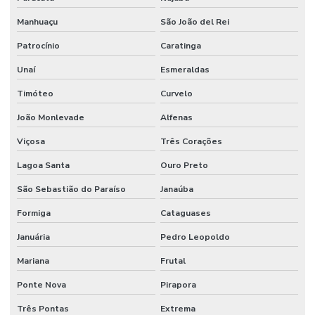
Manhuaçu
São João del Rei
Patrocínio
Caratinga
Unaí
Esmeraldas
Timóteo
Curvelo
João Monlevade
Alfenas
Viçosa
Três Corações
Lagoa Santa
Ouro Preto
São Sebastião do Paraíso
Janaúba
Formiga
Cataguases
Januária
Pedro Leopoldo
Mariana
Frutal
Ponte Nova
Pirapora
Três Pontas
Extrema