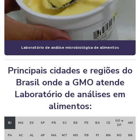
Laboratório de análise microbiológica de alimentos
Principais cidades e regiões do
Brasil onde a GMO atende
Laboratório de análises em
alimentos:
GO e
RJ
MG
ES
SP
PR
SC
RS
PE
BA
CE
AM
DF
PA
AC
AL
AP
MA
MT
MS
PB
PI
RN
RO
RR