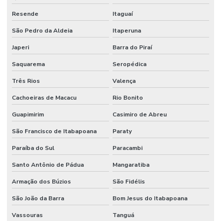
Resende
Itaguaí
São Pedro da Aldeia
Itaperuna
Japeri
Barra do Piraí
Saquarema
Seropédica
Três Rios
Valença
Cachoeiras de Macacu
Rio Bonito
Guapimirim
Casimiro de Abreu
São Francisco de Itabapoana
Paraty
Paraíba do Sul
Paracambi
Santo Antônio de Pádua
Mangaratiba
Armação dos Búzios
São Fidélis
São João da Barra
Bom Jesus do Itabapoana
Vassouras
Tanguá