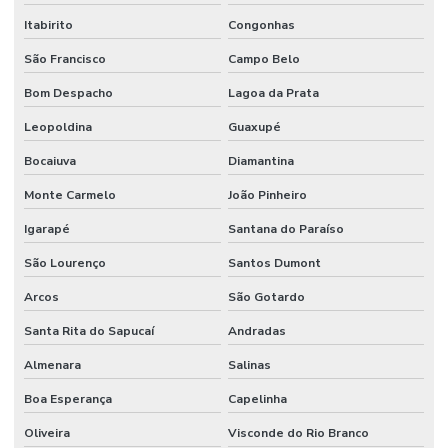
Itabirito
Congonhas
São Francisco
Campo Belo
Bom Despacho
Lagoa da Prata
Leopoldina
Guaxupé
Bocaiuva
Diamantina
Monte Carmelo
João Pinheiro
Igarapé
Santana do Paraíso
São Lourenço
Santos Dumont
Arcos
São Gotardo
Santa Rita do Sapucaí
Andradas
Almenara
Salinas
Boa Esperança
Capelinha
Oliveira
Visconde do Rio Branco