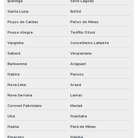
Ipatinga
Sete Lagoas
Santa Luzia
Ibirité
Poços de Caldas
Patos de Minas
Pouso Alegre
Teófilo Otoni
Varginha
Conselheiro Lafaiete
Sabará
Vespasiano
Barbacena
Araguari
Itabira
Passos
Nova Lima
Araxá
Nova Serrana
Lavras
Coronel Fabriciano
Muriaé
Ubá
Ituiutaba
Itaúna
Pará de Minas
Paracatu
Itajubá