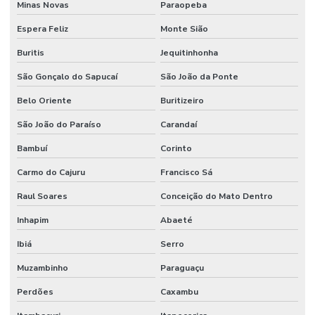
Minas Novas
Paraopeba
Espera Feliz
Monte Sião
Buritis
Jequitinhonha
São Gonçalo do Sapucaí
São João da Ponte
Belo Oriente
Buritizeiro
São João do Paraíso
Carandaí
Bambuí
Corinto
Carmo do Cajuru
Francisco Sá
Raul Soares
Conceição do Mato Dentro
Inhapim
Abaeté
Ibiá
Serro
Muzambinho
Paraguaçu
Perdões
Caxambu