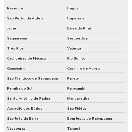
Resende
Itaguaí
São Pedro da Aldeia
Itaperuna
Japeri
Barra do Piraí
Saquarema
Seropédica
Três Rios
Valença
Cachoeiras de Macacu
Rio Bonito
Guapimirim
Casimiro de Abreu
São Francisco de Itabapoana
Paraty
Paraíba do Sul
Paracambi
Santo Antônio de Pádua
Mangaratiba
Armação dos Búzios
São Fidélis
São João da Barra
Bom Jesus do Itabapoana
Vassouras
Tanguá