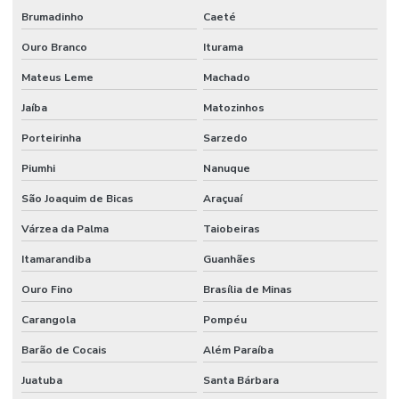
Brumadinho
Caeté
Ouro Branco
Iturama
Mateus Leme
Machado
Jaíba
Matozinhos
Porteirinha
Sarzedo
Piumhi
Nanuque
São Joaquim de Bicas
Araçuaí
Várzea da Palma
Taiobeiras
Itamarandiba
Guanhães
Ouro Fino
Brasília de Minas
Carangola
Pompéu
Barão de Cocais
Além Paraíba
Juatuba
Santa Bárbara