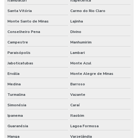
Itambacuri
Itapecerica
Santa Vitória
Carmo do Rio Claro
Monte Santo de Minas
Lajinha
Conselheiro Pena
Divino
Campestre
Manhumirim
Paraisópolis
Lambari
Jaboticatubas
Monte Azul
Ervália
Monte Alegre de Minas
Medina
Barroso
Turmalina
Vazante
Simonésia
Caraí
Ipanema
Itaobim
Guaranésia
Lagoa Formosa
Manga
Varzelândia