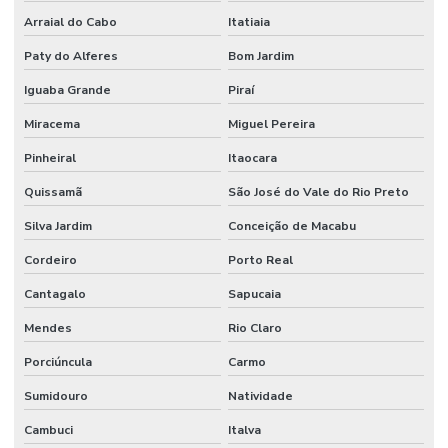
Arraial do Cabo
Itatiaia
Paty do Alferes
Bom Jardim
Iguaba Grande
Piraí
Miracema
Miguel Pereira
Pinheiral
Itaocara
Quissamã
São José do Vale do Rio Preto
Silva Jardim
Conceição de Macabu
Cordeiro
Porto Real
Cantagalo
Sapucaia
Mendes
Rio Claro
Porciúncula
Carmo
Sumidouro
Natividade
Cambuci
Italva