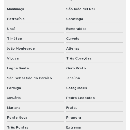
Manhuaçu
São João del Rei
Patrocínio
Caratinga
Unaí
Esmeraldas
Timóteo
Curvelo
João Monlevade
Alfenas
Viçosa
Três Corações
Lagoa Santa
Ouro Preto
São Sebastião do Paraíso
Janaúba
Formiga
Cataguases
Januária
Pedro Leopoldo
Mariana
Frutal
Ponte Nova
Pirapora
Três Pontas
Extrema