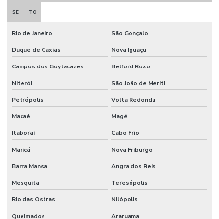
SE
TO
Rio de Janeiro
São Gonçalo
Duque de Caxias
Nova Iguaçu
Campos dos Goytacazes
Belford Roxo
Niterói
São João de Meriti
Petrópolis
Volta Redonda
Macaé
Magé
Itaboraí
Cabo Frio
Maricá
Nova Friburgo
Barra Mansa
Angra dos Reis
Mesquita
Teresópolis
Rio das Ostras
Nilópolis
Queimados
Araruama