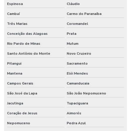
Espinosa
Cláudio
Cambuí
Carmo do Paranaíba
Três Marias
Coromandel
Conceição das Alagoas
Prata
Rio Pardo de Minas
Mutum
Santo Antônio do Monte
Novo Cruzeiro
Pitangui
Sacramento
Mantena
Elói Mendes
Campos Gerais
Camanducaia
São José da Lapa
São João Nepomuceno
Jacutinga
Tupaciguara
Coração de Jesus
Aimorés
Nepomuceno
Pedra Azul