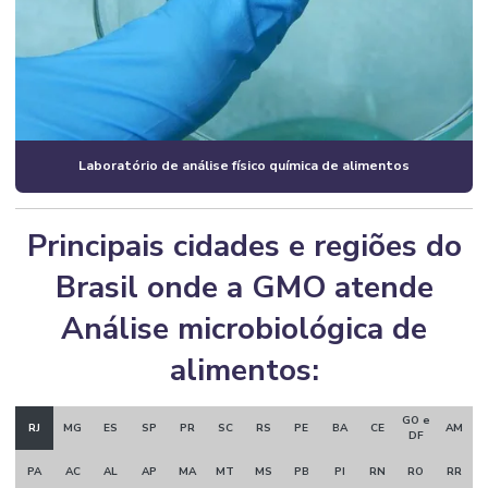
Laboratório de análise físico química de alimentos
Principais cidades e regiões do
Brasil onde a GMO atende
Análise microbiológica de
alimentos:
GO e
RJ
MG
ES
SP
PR
SC
RS
PE
BA
CE
AM
DF
PA
AC
AL
AP
MA
MT
MS
PB
PI
RN
RO
RR