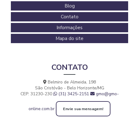
Blog
Contato
Informações
Mapa do site
CONTATO
Belmiro de Almeida, 198
São Cristóvão - Belo Horizonte/MG
CEP: 31230-230
(31) 3425-2151
gmo@gmo-
online.com.br
Envie sua mensagem!