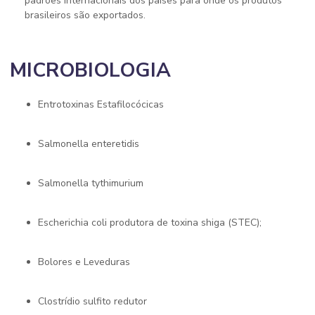
padrões internacionais dos países para onde os produtos
brasileiros são exportados.
MICROBIOLOGIA
Entrotoxinas Estafilocócicas
Salmonella enteretidis
Salmonella tythimurium
Escherichia coli produtora de toxina shiga (STEC);
Bolores e Leveduras
Clostrídio sulfito redutor